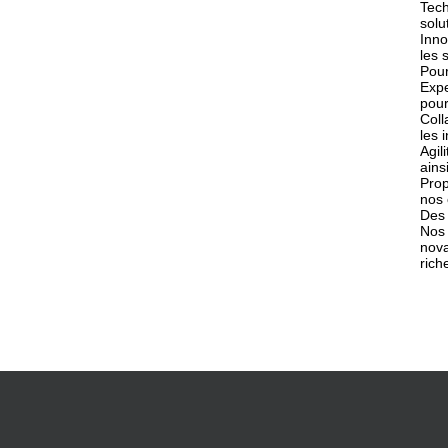
Tech
solu
Inno
les 
Pour
Expe
pour
Coll
les 
Agil
ains
Prop
nos 
Des 
Nos 
nova
rich