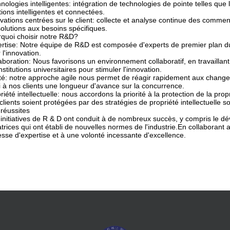
nologies intelligentes: intégration de technologies de pointe telles que 
tions intelligentes et connectées.
vations centrées sur le client: collecte et analyse continue des comment
solutions aux besoins spécifiques.
quoi choisir notre R&D?
rtise: Notre équipe de R&D est composée d'experts de premier plan d
 l'innovation.
aboration: Nous favorisons un environnement collaboratif, en travaillant e
institutions universitaires pour stimuler l'innovation.
ité: notre approche agile nous permet de réagir rapidement aux chan
i à nos clients une longueur d'avance sur la concurrence.
riété intellectuelle: nous accordons la priorité à la protection de la propr
clients soient protégées par des stratégies de propriété intellectuelle so
réussites
initiatives de R & D ont conduit à de nombreux succès, y compris le d
trices qui ont établi de nouvelles normes de l'industrie.En collaborant
esse d'expertise et à une volonté incessante d'excellence.