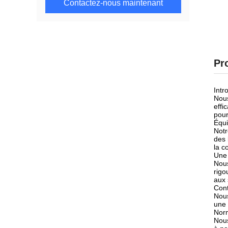
Contactez-nous maintenant
Pr
Intr
Nous
effi
pour
Équi
Notr
des 
la c
Une 
Nous
rigo
aux 
Cont
Nous
une 
Norm
Nous