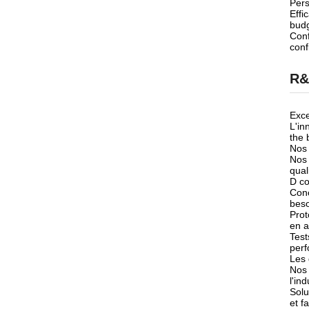
Pers
Effi
budg
Conf
conf
R&
Exce
L'in
the 
Nos 
Nos 
qual
D c
Conc
bes
Prot
en a
Test
perf
Les 
Nos 
l'ind
Solu
et f