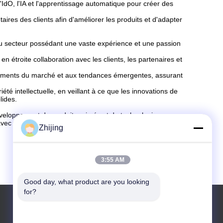
l'IdO, l'IA et l'apprentissage automatique pour créer des
aires des clients afin d'améliorer les produits et d'adapter
u secteur possédant une vaste expérience et une passion
n étroite collaboration avec les clients, les partenaires et
gements du marché et aux tendances émergentes, assurant
iété intellectuelle, en veillant à ce que les innovations de
lides.
éveloppement de produits primés et de technologies
 avec [Nom de votre entreprise], vous avez accès à une
Zhijing
3:55 AM
Good day, what product are you looking 
for?