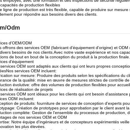
s employés, avec une formation et des inspections de sécurité régulièr
capacités de production flexibles
e ligne de production est très flexible, capable de produire sur mesur
dement pour répondre aux besoins divers des clients.
m/odm
vices d'OEM/ODM
 offrons des services OEM (fabricant d'équipement d'origine) et ODM (
divers besoins de nos clients.Avec notre vaste expérience et nos capa
tions de bout en bout de la conception du produit à la production finale.
ices d'équipement
services OEM sont adaptés aux clients qui ont leurs propres conception
éesNos services OEM incluent:
ication sur mesure: Produire des produits selon les spécifications du cl
rance de la qualité: mise en œuvre de mesures strictes de contrôle de 
uction évolutive: offre des volumes de production flexibles pour accuei
ices de réalisation de projets
services ODM sont idéaux pour les clients qui ont besoin d'assistance
ices ODM incluent:
eption de produits: fourniture de services de conception d'experts po
otypage: Création de prototypes pour approbation par le client avant la
uction complète: Gestion de l'ensemble du processus de production, de
ntages de nos services OEM et ODM
rtise: Notre équipe d'ingénieurs et de concepteurs expérimentés veille
novation les plus élevées.