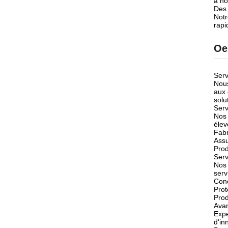
à no
Des 
Notr
rapi
Oe
Ser
Nous
aux 
solu
Serv
Nos 
élev
Fabr
Assu
Prod
Serv
Nos 
serv
Conc
Prot
Prod
Ava
Expe
d'in