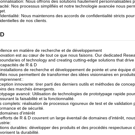
onnalisation: Nous offrons des solutions hautement personnalisables p
cacité: Nos processus simplifiés et notre technologie avancée nous perme
et.
identialité: Nous maintenons des accords de confidentialité stricts pour p
identielles de nos clients.
D
llence en matière de recherche et de développement
novation est au cœur de tout ce que nous faisons. Our dedicated Res
boundaries of technology and creating cutting-edge solutions that drive 
capacités de R & D
installations de recherche et développement de pointe et une équipe d
ifiés nous permettent de transformer des idées visionnaires en produit
omprennent::
eption innovante: tirer parti des derniers outils et méthodes de conce
oins des marchés émergents.
otypage avancé: Utilisation de technologies de prototypage rapide po
ssurant la faisabilité et la fonctionnalité.
s complets: réalisation de processus rigoureux de test et de validation 
ormance et de sécurité.
domaines d'intérêt
efforts de R & D couvrent un large éventail de domaines d'intérêt, nou
ustrie:
tions durables: développer des produits et des procédés respectueux 
avorisent la durabilité.