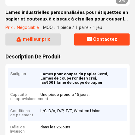
2
/
6
Lames industrielles personnalisées pour étiquettes en
papier et couteaux à ciseaux à cisailles pour couper le
métal
Prix：Négociable
MOQ：1 pièce / 1 paire / 1 jeu
meilleur prix
Contactez
Description De Produit
Surligner
,
Lames pour couper du papier 9crsi
,
Lames de coupe rondes 9crsi
Iso9001 lame de coupe de papier
Capacité
Une pièce prendra 15 jours.
d'approvisionnement
Conditions
L/C, D/A, D/P, T/T, Western Union
de paiement
Délai de
dans les 25 jours
livraison