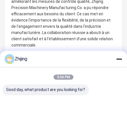
améliorant les mesures de contrôle qualité, Zhijing
Precision Machinery Manufacturing Co. a pu répondre
efficacement aux besoins du client. Ce cas met en
évidence l'importance de la flexibilité, de la précision et
de l'engagement envers la qualité dans l'industrie
manufacturière. La collaboration réussie a abouti à un
client satisfait et à l'établissement d'une solide relation
commerciale.
Zhijing
Produits Recommandés
5:54 PM
Good day, what product are you looking for?
Zhijing Machinery (Shanghai) Co., LTD est une entreprise
innovante unifiée avec le développement de produits, la
fabrication, les tests, les ventes.inspectionNous possédons les
À La Maison
Produits
Vidéos
À Propos De
équipements de finition qui sont plusieurs ensembles de
fraiseuses CNC, tours CNC, tours ordinaires, fraiseurs, broyeurs,
Nous
machines de perçage, machines de découpe de fils électrodes,
Meilleur prix
Meilleur prix
Meilleur prix
Meilleur pr
EDM.