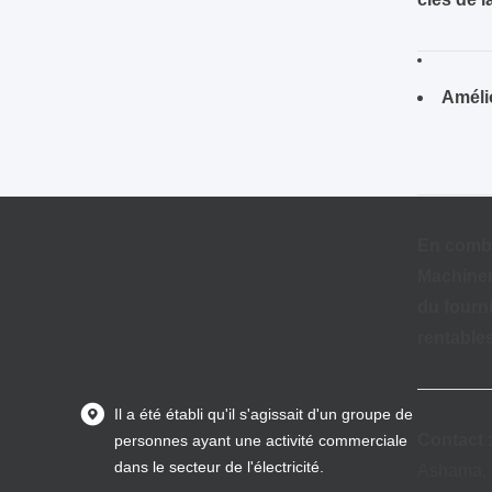
Amélio
En combi
Machiner
du fourni
rentable
Il a été établi qu'il s'agissait d'un groupe de
Contact 
personnes ayant une activité commerciale
dans le secteur de l'électricité.
Ashama, 