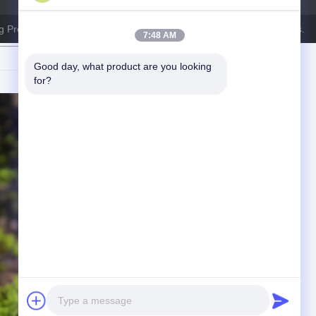
 Precision Machinery (Shanghai) Co., Ltd. . Tous Droites réservées.
7:48 AM
Good day, what product are you looking 
for?
ncident de fuite
, garantissant la sécurité et la
 une réduction des temps d'arrêt.
ctueux, économisant des milliers de pertes
#RéussiteClient
tage en évidence des détails techniques