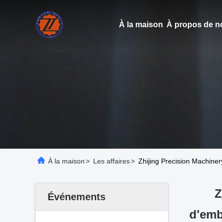
À la maison
À propos de n
À la maison
>
Les affaires
>
Zhijing Precision Machiner
Z
Événements
d'emb