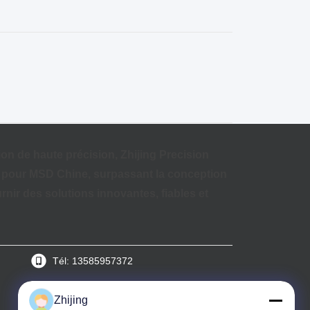
on de haute précision,
Zhijing Precision
e pour MSD Chine, surpassant la conception
urnir des
solutions innovantes, fiables et
Tél: 13585957372
Zhijing