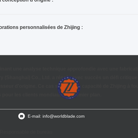
rations personnalisées de Zhijing :
nant une analyse technique approfondie avec une fabricati
y (Shanghai) Co., Ltd.
a résolu avec succès un défi critiqu
sseur d'origine. Ce cas souligne la capacité de Zhijing à fo
s
pour les clients mondiaux de premier plan.
E-mail: info@worldblade.com
:
Responsable de bureau