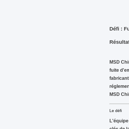
Défi : 
Résultat
MSD Chin
fuite d'e
fabricant
réglement
MSD Chin
Le défi
L'équipe
clés de l