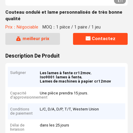
1
/
1
Couteau ondulé et lame personnalisés de très bonne
qualité
Prix：Négociable
MOQ：1 pièce / 1 paire / 1 jeu
meilleur prix
Contactez
Description De Produit
Surligner
,
Les lames à fente cr12mov
,
Iso9001 lames à fente
Lames de machines à papier cr12mov
Capacité
Une pièce prendra 15 jours.
d'approvisionnement
Conditions
L/C, D/A, D/P, T/T, Western Union
de paiement
Délai de
dans les 25 jours
livraison