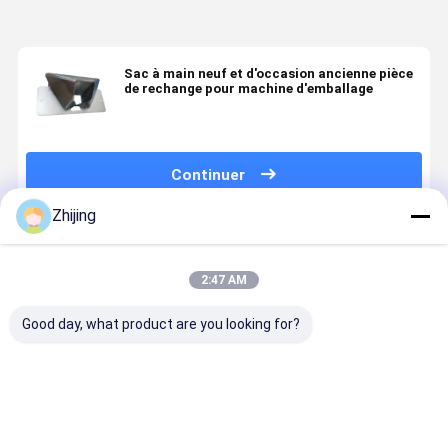
Sac à main neuf et d'occasion ancienne pièce
de rechange pour machine d'emballage
Continuer
Zhijing
Produits Recommandés
2:47 AM
Good day, what product are you looking for?
Sac
Machine à
Collier de
Sachet en
d'emballage
former des
formage de
poudre de l
vertical en
sachets en
tubes en acier
et de café
acier
acier
inoxydable
ancienne
inoxydable
inoxydable
304 pour
pièce pour