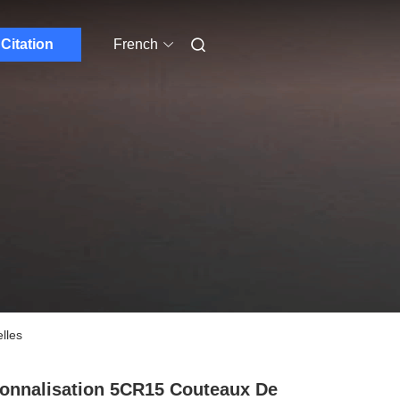
Citation
French
lles
onnalisation 5CR15 Couteaux De