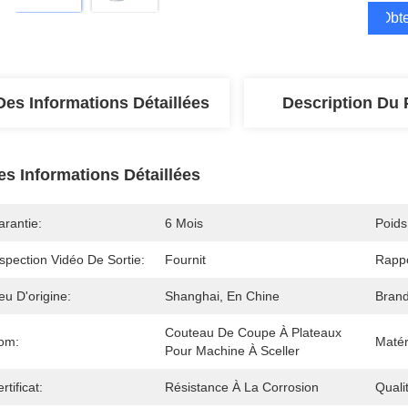
Obte
Des Informations Détaillées
Description Du 
es Informations Détaillées
arantie:
6 Mois
Poids
spection Vidéo De Sortie:
Fournit
Rappo
eu D'origine:
Shanghai, En Chine
Bran
Couteau De Coupe À Plateaux 
om:
Matér
Pour Machine À Sceller
rtificat:
Résistance À La Corrosion
Quali