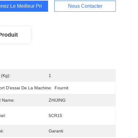
nez Le Meilleur Prix
Nous Contacter
Produit
 (kg):
1
rt D'essai De La Machine:
Fournit
d Name:
ZHIJING
iel:
5CR15
té:
Garanti