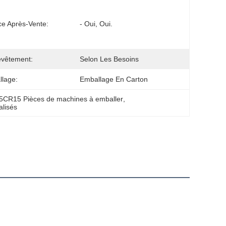
ce Après-Vente:
- Oui, Oui.
evêtement:
Selon Les Besoins
lage:
Emballage En Carton
5CR15 Pièces de machines à emballer
, 
alisés