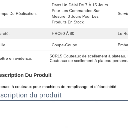
Dans Un Délai De 7 À 15 Jours 
Pour Les Commandes Sur 
emps De Réalisation:
Servi
Mesure, 3 Jours Pour Les 
Produits En Stock
ureté:
HRC60 À 80
Le R
ille:
Coupe-Coupe
Embal
5CR15 Couteaux de scellement à plateau
, 
ettre en évidence:
Couteaux de scellement à plateau personn
escription Du Produit
euse à couteaux pour machines de remplissage et d'étanchéité
scription du produit