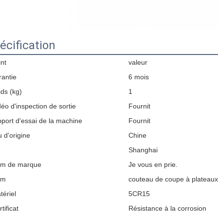
écification
int
valeur
rantie
6 mois
ids (kg)
1
déo d'inspection de sortie
Fournit
pport d'essai de la machine
Fournit
u d'origine
Chine
Shanghai
m de marque
Je vous en prie.
om
couteau de coupe à plateaux
tériel
5CR15
tificat
Résistance à la corrosion