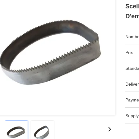
Scel
D'em
Nombre
Prix:
Standa
Deliver
Payme
Supply