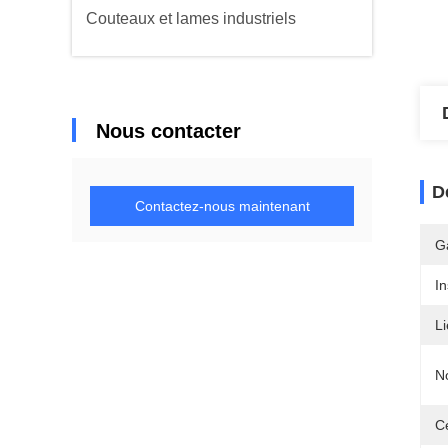
Couteaux et lames industriels
Nous contacter
D
Contactez-nous maintenant
G
In
Li
N
Ce