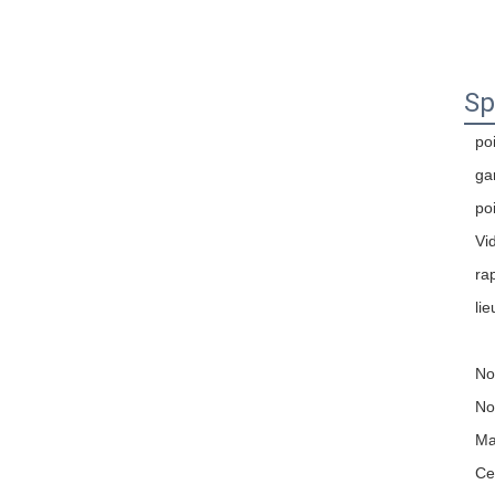
Sp
po
ga
po
Vi
ra
lie
No
N
Ma
Cer