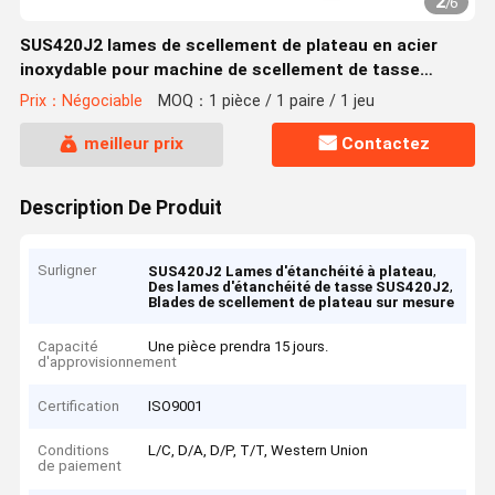
2
/
6
SUS420J2 lames de scellement de plateau en acier
inoxydable pour machine de scellement de tasse
personnalisée
Prix：Négociable
MOQ：1 pièce / 1 paire / 1 jeu
meilleur prix
Contactez
Description De Produit
Surligner
,
SUS420J2 Lames d'étanchéité à plateau
,
Des lames d'étanchéité de tasse SUS420J2
Blades de scellement de plateau sur mesure
Capacité
Une pièce prendra 15 jours.
d'approvisionnement
Certification
ISO9001
Conditions
L/C, D/A, D/P, T/T, Western Union
de paiement