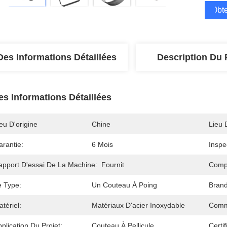
Obte
Des Informations Détaillées
Description Du 
es Informations Détaillées
eu D'origine
Chine
Lieu 
arantie:
6 Mois
Inspe
apport D'essai De La Machine:
Fournit
Comp
e Type:
Un Couteau À Poing
Bran
tériel:
Matériaux D'acier Inoxydable
Comm
plication Du Projet:
Couteau À Pellicule
Certif