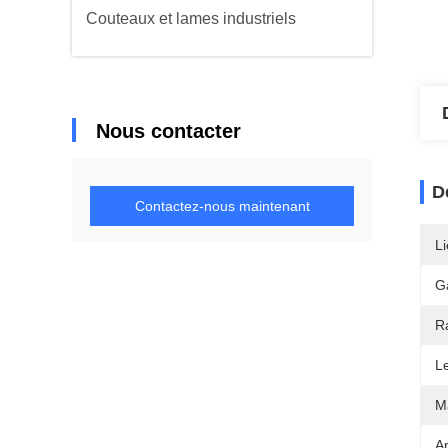
Couteaux et lames industriels
Nous contacter
D
Contactez-nous maintenant
Li
G
R
L
Ma
Ap