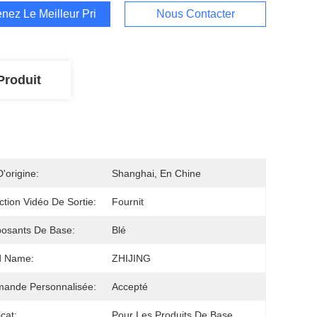
nez Le Meilleur Prix
Nous Contacter
Produit
D'origine:
Shanghai, En Chine
ction Vidéo De Sortie:
Fournit
osants De Base:
Blé
d Name:
ZHIJING
ande Personnalisée:
Accepté
icat:
Pour Les Produits De Base