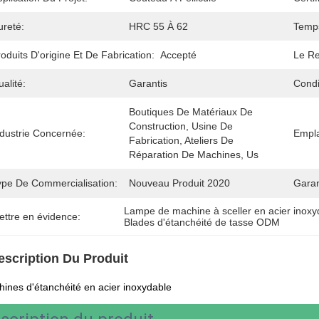
ureté:
HRC 55 À 62
Temps
oduits D'origine Et De Fabrication:
Accepté
Le R
alité:
Garantis
Condi
Boutiques De Matériaux De 
Construction, Usine De 
ndustrie Concernée:
Empla
Fabrication, Ateliers De 
Réparation De Machines, Us
ype De Commercialisation:
Nouveau Produit 2020
Garan
Lampe de machine à sceller en acier inoxy
ettre en évidence:
Blades d'étanchéité de tasse ODM
escription Du Produit
ines d'étanchéité en acier inoxydable