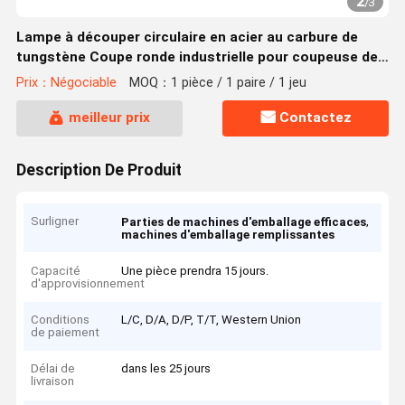
2
/
3
Lampe à découper circulaire en acier au carbure de
tungstène Coupe ronde industrielle pour coupeuse de
tissus
Prix：Négociable
MOQ：1 pièce / 1 paire / 1 jeu
meilleur prix
Contactez
Description De Produit
Surligner
,
Parties de machines d'emballage efficaces
machines d'emballage remplissantes
Capacité
Une pièce prendra 15 jours.
d'approvisionnement
Conditions
L/C, D/A, D/P, T/T, Western Union
de paiement
Délai de
dans les 25 jours
livraison