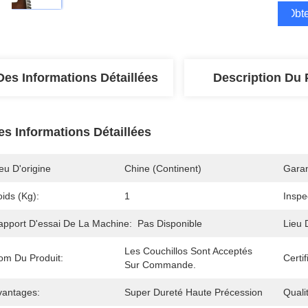
Obte
Des Informations Détaillées
Description Du 
es Informations Détaillées
eu D'origine
Chine (continent)
Garan
ids (kg):
1
Inspe
apport D'essai De La Machine:
Pas Disponible
Lieu 
Les Couchillos Sont Acceptés 
om Du Produit:
Certif
Sur Commande.
vantages:
Super Dureté Haute Précession
Quali