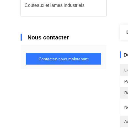
Couteaux et lames industriels
Nous contacter
D
Contactez-nous maintenant
Li
Po
R
N
A