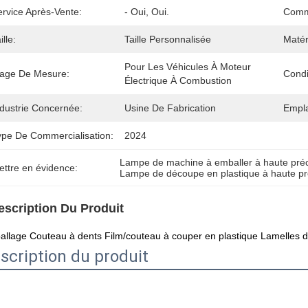
ervice Après-Vente:
- Oui, Oui.
Comm
ille:
Taille Personnalisée
Matér
Pour Les Véhicules À Moteur 
lage De Mesure:
Condi
Électrique À Combustion
ndustrie Concernée:
Usine De Fabrication
Empla
ype De Commercialisation:
2024
Lampe de machine à emballer à haute préc
ettre en évidence:
Lampe de découpe en plastique à haute pr
escription Du Produit
llage Couteau à dents Film/couteau à couper en plastique Lamelles 
scription du produit