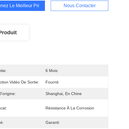
nez Le Meilleur Prix
Nous Contacter
Produit
tie:
6 Mois
ction Vidéo De Sortie:
Fournit
D'origine:
Shanghai, En Chine
icat:
Résistance À La Corrosion
té:
Garanti