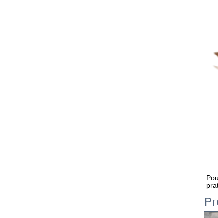
Pou
pra
Pr