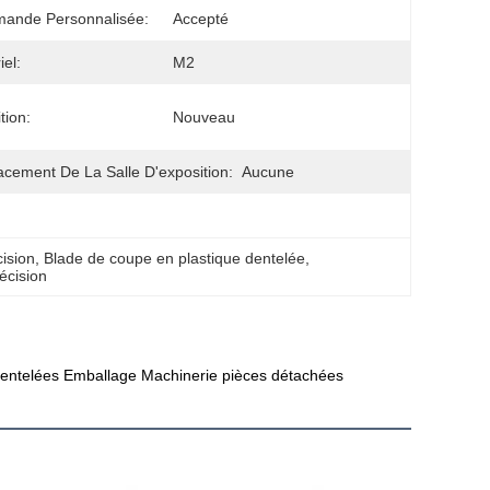
ande Personnalisée:
Accepté
iel:
M2
tion:
Nouveau
cement De La Salle D'exposition:
Aucune
ision
, 
Blade de coupe en plastique dentelée
, 
écision
dentelées Emballage Machinerie pièces détachées