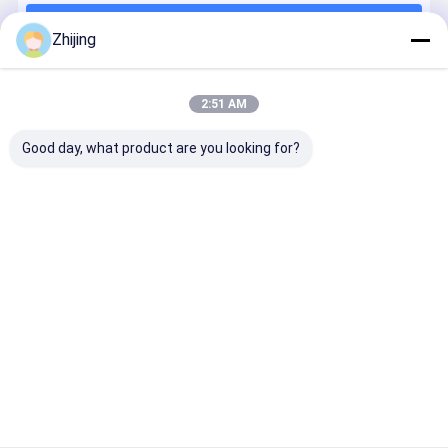
Continuer
Blades de machines à papier
Zhijing
Lames à couper rondes
2:51 AM
Nos Catégories
Blades de carbure de tungstène
Good day, what product are you looking for?
lames de déchiqueteuse en plastique
Lames de coupe sur mesure
Couteaux et lames industriels
Sacs à main
Blades
Collier de
Lame de
pour
d'étanchéité
machine de
machine à
machines
de plateau
formage
emballer
d'emballage
d'emballage
Aperçu
Au sujet de
Contactez-
Desktop
nous
nous
Site
Plan du site
Politique de confidentialité