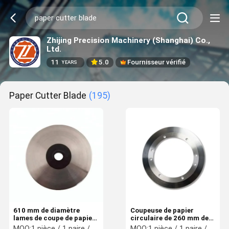
Zhijing Precision Machinery (Shanghai) Co.,
Ltd.
11
5.0
Fournisseur vérifié
YEARS
Paper Cutter Blade
(195)
610 mm de diamètre
Coupeuse de papier
lames de coupe de papier
circulaire de 260 mm de
à tissus circulaires
diamètre lame outil de
MOQ:
1 pièce / 1 paire / 1 jeu
MOQ:
1 pièce / 1 paire / 1 jeu