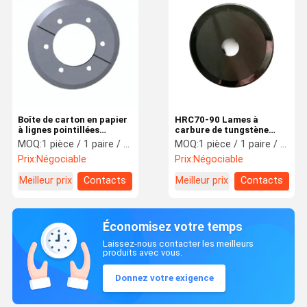
Boîte de carton en papier
HRC70-90 Lames à
à lignes pointillées
carbure de tungstène
couteau à fente lame de
couteaux à fente rotatifs
MOQ:
1 pièce / 1 paire / 1 jeu
MOQ:
1 pièce / 1 paire / 1 jeu
coupe ronde HSS
lames de découpe de
Prix:
Négociable
Prix:
Négociable
5Cr15MoV
papier ondulé
Meilleur prix
Contacts
Meilleur prix
Contacts
Économisez votre temps
Laissez-nous contacter les meilleurs
produits avec vous.
Donnez votre exigence