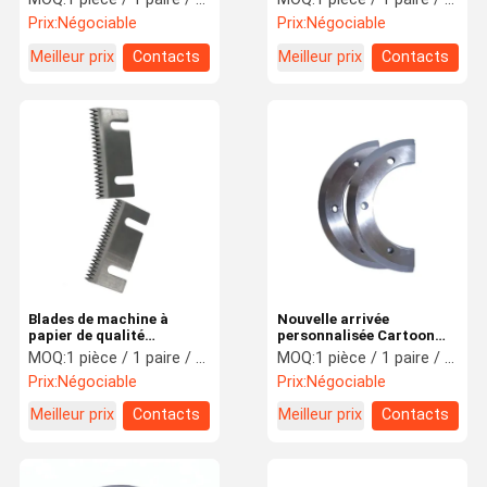
coupe de tissu en cuir
Prix:
Négociable
Prix:
Négociable
industriel
Meilleur prix
Contacts
Meilleur prix
Contacts
Blades de machine à
Nouvelle arrivée
papier de qualité
personnalisée Cartoon
industrielle pour la
Cut Out Board Cutter
MOQ:
1 pièce / 1 paire / 1 jeu
MOQ:
1 pièce / 1 paire / 1 jeu
découpe de sacs Blades
Blade pour un usage
Prix:
Négociable
Prix:
Négociable
de machine à découper la
industriel
lame Carton d'emballage
Meilleur prix
Contacts
Meilleur prix
Contacts
Le couteau à lame