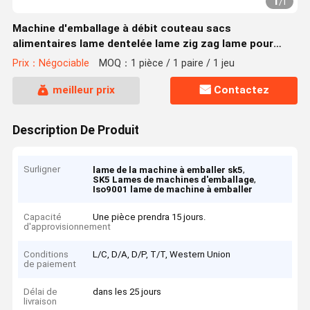
1
/
1
Machine d'emballage à débit couteau sacs
alimentaires lame dentelée lame zig zag lame pour
machine d'emballage
Prix：Négociable
MOQ：1 pièce / 1 paire / 1 jeu
meilleur prix
Contactez
Description De Produit
Surligner
,
lame de la machine à emballer sk5
,
SK5 Lames de machines d'emballage
Iso9001 lame de machine à emballer
Capacité
Une pièce prendra 15 jours.
d'approvisionnement
Conditions
L/C, D/A, D/P, T/T, Western Union
de paiement
Délai de
dans les 25 jours
livraison