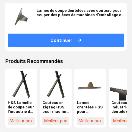
Lames de coupe dentelées avec couteau pour
couper des pièces de machines d'emballage en
plastique
Continuer
Produits Recommandés
HSS Lamelle
Couteau en
Lames
Couteau
de coupe pour
zigzag HSS
crantées HSS
industriel
l'industrie du
pour machine
pour
dentelé en
papier
d'emballage,
machines
zigzag pou
HRC60-80
dureté
d'emballage
machines
Meilleur prix
Meilleur prix
Meilleur prix
Meilleur p
Certifié
HRC60-80
alimentaire
d'emballag
ISO9001
HRC55-65