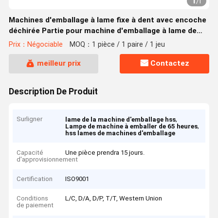
1
/
1
Machines d'emballage à lame fixe à dent avec encoche
déchirée Partie pour machine d'emballage à lame de
couteau
Prix：Négociable
MOQ：1 pièce / 1 paire / 1 jeu
meilleur prix
Contactez
Description De Produit
Surligner
,
lame de la machine d'emballage hss
,
Lampe de machine à emballer de 65 heures
hss lames de machines d'emballage
Capacité
Une pièce prendra 15 jours.
d'approvisionnement
Certification
ISO9001
Conditions
L/C, D/A, D/P, T/T, Western Union
de paiement