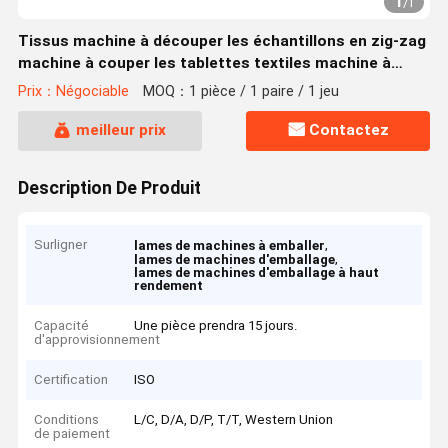
1
/
1
Tissus machine à découper les échantillons en zig-zag
machine à couper les tablettes textiles machine à
couper les rouleaux de tissu machine à couper les
Prix：Négociable
MOQ：1 pièce / 1 paire / 1 jeu
tissus cuchillos
meilleur prix
Contactez
Description De Produit
Surligner
,
lames de machines à emballer
,
lames de machines d'emballage
lames de machines d'emballage à haut
rendement
Capacité
Une pièce prendra 15 jours.
d'approvisionnement
Certification
ISO
Conditions
L/C, D/A, D/P, T/T, Western Union
de paiement