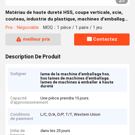
2
/
6
Matériau de haute dureté HSS, coupe verticale, scie,
couteau, industrie du plastique, machines d'emballage,
industrie de l'emballage, nouvel état d'utilisation
Prix：Négociable
MOQ：1 pièce / 1 paire / 1 jeu
meilleur prix
Contactez
Description De Produit
Surligner
,
lame de la machine d'emballage hss
,
hss lames de machines d'emballage
lames de machines à emballer à haute
dureté
Capacité
Une pièce prendra 15 jours.
d'approvisionnement
Conditions
L/C, D/A, D/P, T/T, Western Union
de paiement
Délai de
dans les 25 jours
livraison