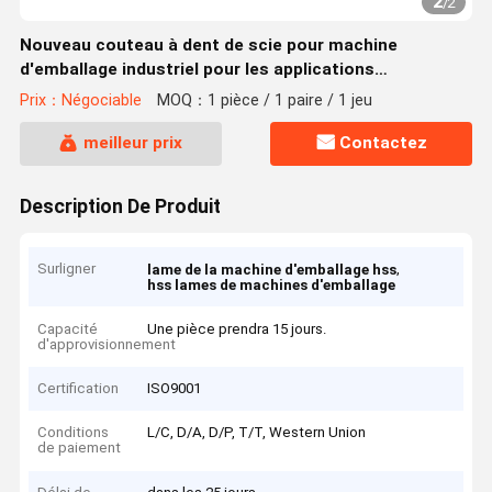
2
/
2
Nouveau couteau à dent de scie pour machine
d'emballage industriel pour les applications
d'emballage
Prix：Négociable
MOQ：1 pièce / 1 paire / 1 jeu
meilleur prix
Contactez
Description De Produit
Surligner
,
lame de la machine d'emballage hss
hss lames de machines d'emballage
Capacité
Une pièce prendra 15 jours.
d'approvisionnement
Certification
ISO9001
Conditions
L/C, D/A, D/P, T/T, Western Union
de paiement