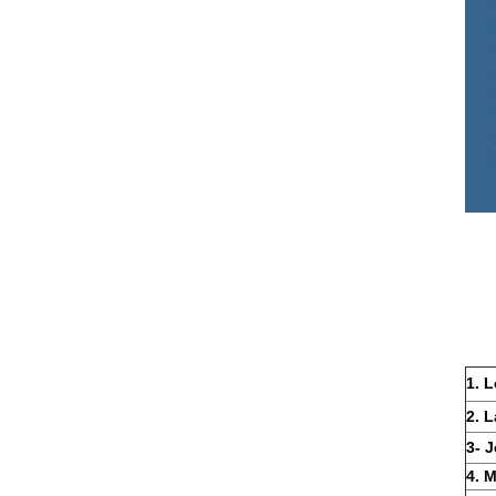
1. L
2. L
3- J
4. M