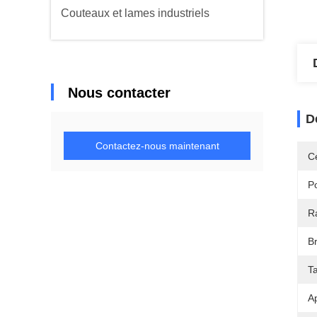
Couteaux et lames industriels
Nous contacter
D
Contactez-nous maintenant
Ce
Po
R
B
Ta
Ap