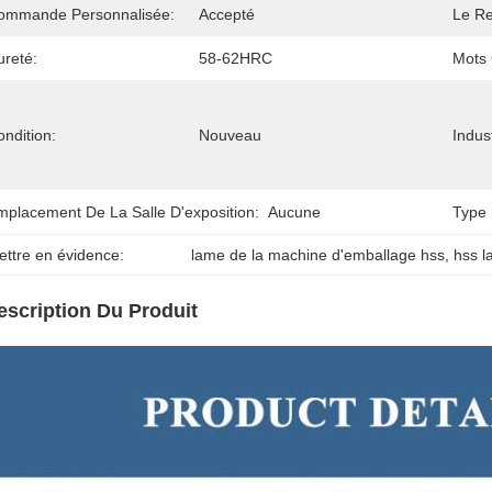
ommande Personnalisée:
Accepté
Le R
ureté:
58-62HRC
Mots 
ndition:
Nouveau
Indus
mplacement De La Salle D'exposition:
Aucune
Type 
ettre en évidence:
lame de la machine d'emballage hss
, 
hss 
escription Du Produit