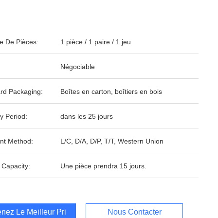
 De Pièces:
1 pièce / 1 paire / 1 jeu
Négociable
rd Packaging:
Boîtes en carton, boîtiers en bois
y Period:
dans les 25 jours
nt Method:
L/C, D/A, D/P, T/T, Western Union
 Capacity:
Une pièce prendra 15 jours.
nez Le Meilleur Prix
Nous Contacter