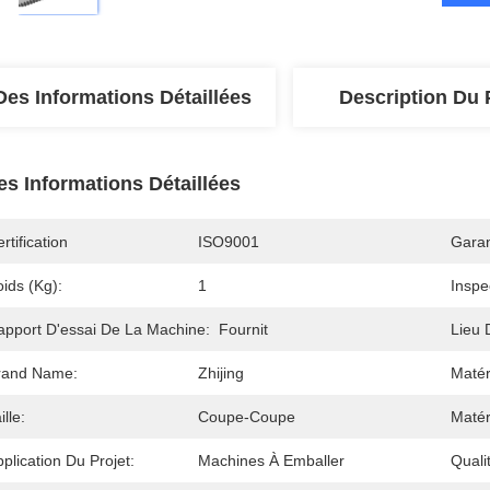
Des Informations Détaillées
Description Du 
es Informations Détaillées
rtification
ISO9001
Garan
ids (kg):
1
Inspe
apport D'essai De La Machine:
Fournit
Lieu 
rand Name:
Zhijing
Matér
ille:
Coupe-Coupe
Matér
plication Du Projet:
Machines À Emballer
Quali