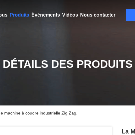
ous
Produits
Événements
Vidéos
Nous contacter
DÉTAILS DES PRODUITS
e machine à coudre industrielle Zig Zag.
La M