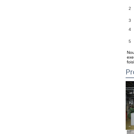
2
3
4
5
Nou
exe
foi
Pr