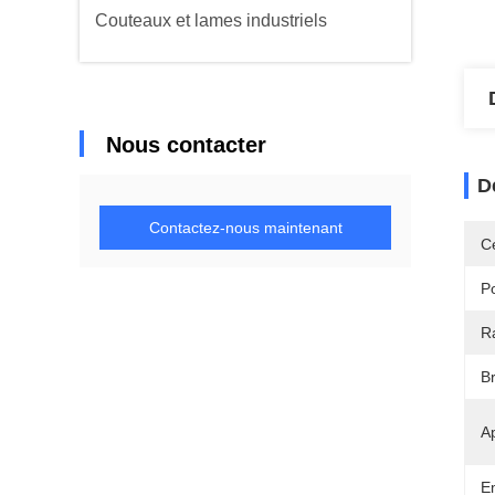
Couteaux et lames industriels
Nous contacter
D
Contactez-nous maintenant
Ce
Po
R
B
Ap
E