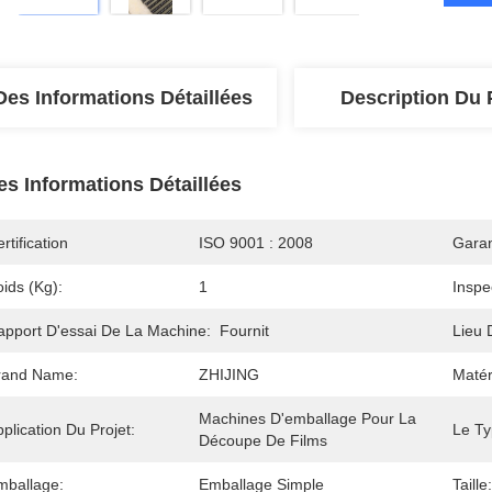
Des Informations Détaillées
Description Du 
es Informations Détaillées
rtification
ISO 9001 : 2008
Garan
ids (kg):
1
Inspe
apport D'essai De La Machine:
Fournit
Lieu 
rand Name:
ZHIJING
Matér
Machines D'emballage Pour La 
plication Du Projet:
Le Ty
Découpe De Films
mballage:
Emballage Simple
Taille: