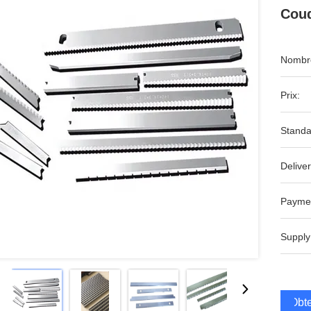
Coud
Nombre
Prix:
Standa
Deliver
Payme
Supply
Obte