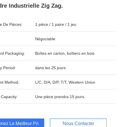
re Industrielle Zig Zag.
 De Pièces:
1 pièce / 1 paire / 1 jeu
Négociable
rd Packaging:
Boîtes en carton, boîtiers en bois
y Period:
dans les 25 jours
nt Method:
L/C, D/A, D/P, T/T, Western Union
 Capacity:
Une pièce prendra 15 jours.
nez Le Meilleur Prix
Nous Contacter