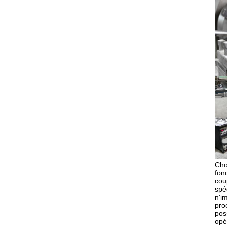
Cho
fon
cou
spé
n'i
pro
pos
opé