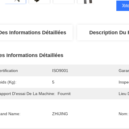
Obte
Des Informations Détaillées
Description Du 
es Informations Détaillées
rtification
ISO9001
Garan
ids (kg):
5
Inspe
apport D'essai De La Machine:
Fournit
Lieu 
rand Name:
ZHIJING
Nom: