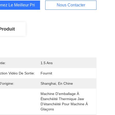
nez Le Meilleur Prix
Nous Contacter
Produit
tie:
1.5 Ans
ction Vidéo De Sortie:
Fournit
D'origine:
Shanghai, En Chine
Machine D'emballage À 
Étanchéité Thermique Jaw 
D'étanchéité Pour Machine À 
Glaçons