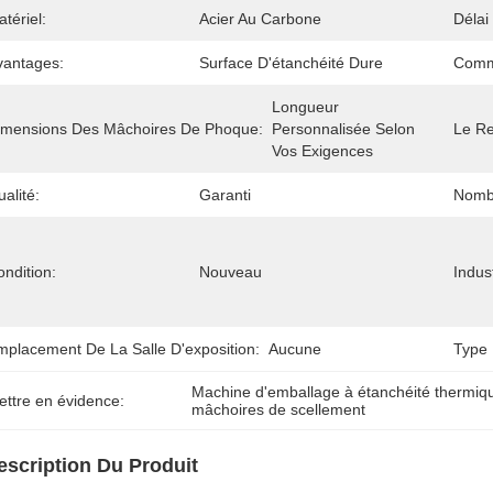
tériel:
Acier Au Carbone
Délai
vantages:
Surface D'étanchéité Dure
Comm
Longueur 
imensions Des Mâchoires De Phoque:
Personnalisée Selon 
Le R
Vos Exigences
alité:
Garanti
Nomb
ndition:
Nouveau
Indus
mplacement De La Salle D'exposition:
Aucune
Type 
Machine d'emballage à étanchéité thermiq
ettre en évidence:
mâchoires de scellement
escription Du Produit