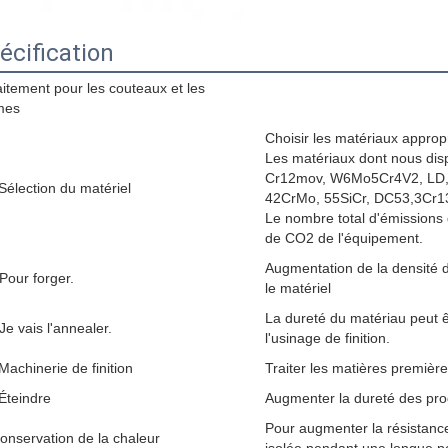
écification
aitement pour les couteaux et les
mes
Choisir les matériaux appropr
Les matériaux dont nous disp
Cr12mov, W6Mo5Cr4V2, LD, 
 Sélection du matériel
42CrMo, 55SiCr, DC53,3Cr1
Le nombre total d'émissions 
de CO2 de l'équipement.
Augmentation de la densité d
 Pour forger.
le matériel
La dureté du matériau peut êt
Je vais l'annealer.
l'usinage de finition.
 Machinerie de finition
Traiter les matières premièr
 Éteindre
Augmenter la dureté des pro
Pour augmenter la résistance à
onservation de la chaleur