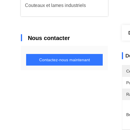
Couteaux et lames industriels
Nous contacter
D
Contactez-nous maintenant
Ce
Po
R
B