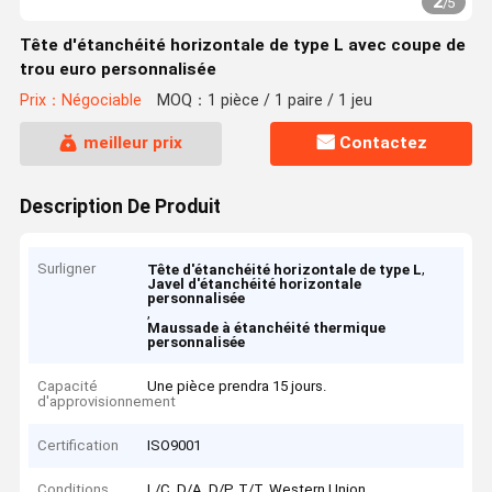
2
/
5
Tête d'étanchéité horizontale de type L avec coupe de
trou euro personnalisée
Prix：Négociable
MOQ：1 pièce / 1 paire / 1 jeu
meilleur prix
Contactez
Description De Produit
Surligner
,
Tête d'étanchéité horizontale de type L
Javel d'étanchéité horizontale
personnalisée
,
Maussade à étanchéité thermique
personnalisée
Capacité
Une pièce prendra 15 jours.
d'approvisionnement
Certification
ISO9001
Conditions
L/C, D/A, D/P, T/T, Western Union