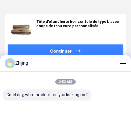
Tête d'étanchéité horizontale de type L avec
coupe de trou euro personnalisée
Continuer
Zhijing
Produits Recommandés
2:52 AM
Good day, what product are you looking for?
Machoire de
Euro-Slot
Nouvelle
Jaw
soudure pour
Modèle
machine
d'étanchéi
machine
Machines
d'emballage
de machin
d'emballage
d'emballage
horizontale
d'emballag
vertical en
Barres
avec
haute