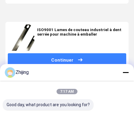
ISO9001 Lames de couteau industriel à dent
serrée pour machine à emballer
Continuer
Zhijing
Produits Recommandés
7:17 AM
Good day, what product are you looking for?
HSS Lamelle
Couteau en
Lames
Couteau
de coupe pour
zigzag HSS
crantées HSS
industriel
l'industrie du
pour machine
pour
dentelé en