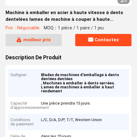
2
/
5
Machine à emballer en acier à haute vitesse à dents
dentelées lames de machine à couper à haute
efficacité
Prix：Négociable
MOQ：1 pièce / 1 paire / 1 jeu
meilleur prix
Contactez
Description De Produit
Surligner
Blades de machines d'emballage à dents
dentées dentées
,
,
Machines à emballer à dents serrées
Lames de machines à emballer à haut
rendement
Capacité
Une pièce prendra 15 jours.
d'approvisionnement
Conditions
L/C, D/A, D/P, T/T, Western Union
de paiement
Délai de
dans les 25 jours