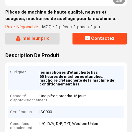
2
/
6
Pièces de machine de haute qualité, neuves et
usagées, mâchoires de scellage pour la machine à
emballer des sacs horizontaux
Prix：Négociable
MOQ：1 pièce / 1 paire / 1 jeu
meilleur prix
Contactez
Description De Produit
Surligner
,
les mâchoires d'étanchéité hss
,
65 heures de mâchoires étanches
mâchoire d'étanchéité de la machine de
conditionnement hss
Capacité
Une pièce prendra 15 jours.
d'approvisionnement
Certification
ISO9001
Conditions
L/C, D/A, D/P, T/T, Western Union
de paiement