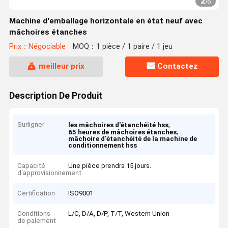
2
/
6
Machine d'emballage horizontale en état neuf avec
mâchoires étanches
Prix：Négociable
MOQ：1 pièce / 1 paire / 1 jeu
meilleur prix
Contactez
Description De Produit
Surligner
,
les mâchoires d'étanchéité hss
,
65 heures de mâchoires étanches
mâchoire d'étanchéité de la machine de
conditionnement hss
Capacité
Une pièce prendra 15 jours.
d'approvisionnement
Certification
ISO9001
Conditions
L/C, D/A, D/P, T/T, Western Union
de paiement