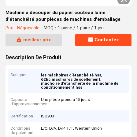
2
/
6
Machine à découper du papier couteau lame
d'étanchéité pour pièces de machines d'emballage
Prix：Négociable
MOQ：1 pièce / 1 paire / 1 jeu
meilleur prix
Contactez
Description De Produit
Surligner
,
les mâchoires d'étanchéité hss
,
62hc mâchoires de scellement
mâchoire d'étanchéité de la machine de
conditionnement hss
Capacité
Une pièce prendra 15 jours.
d'approvisionnement
Certification
ISO9001
Conditions
L/C, D/A, D/P, T/T, Western Union
de paiement