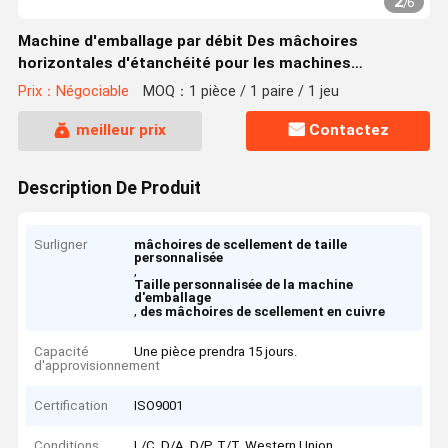
2
/
6
Machine d'emballage par débit Des mâchoires
horizontales d'étanchéité pour les machines
d'emballage de collations Taille personnalisée de
Prix：Négociable
MOQ：1 pièce / 1 paire / 1 jeu
bonne qualité
meilleur prix
Contactez
Description De Produit
Surligner
mâchoires de scellement de taille
personnalisée
,
Taille personnalisée de la machine
d'emballage
,
des mâchoires de scellement en cuivre
Capacité
Une pièce prendra 15 jours.
d'approvisionnement
Certification
ISO9001
Conditions
L/C, D/A, D/P, T/T, Western Union