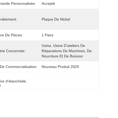
ande Personnalisée:
Accepté
evêtement:
Plaque De Nickel
re De Pièces:
1 Paire
Usine, Usine D'ateliers De 
trie Concernée:
Réparations De Machines, De 
Nourriture Et De Boisson
De Commercialisation:
Nouveau Produit 2020
re d'étanchéité
, 
e