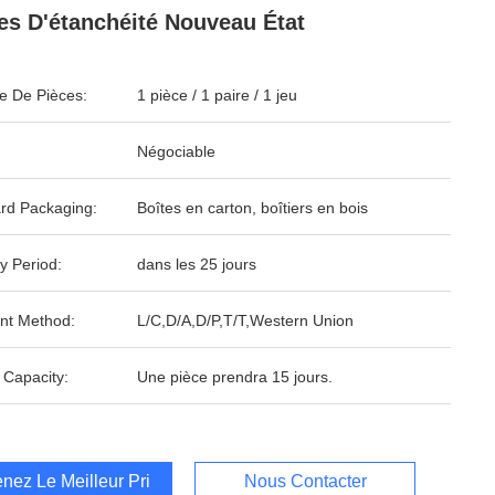
es D'étanchéité Nouveau État
 De Pièces:
1 pièce / 1 paire / 1 jeu
Négociable
rd Packaging:
Boîtes en carton, boîtiers en bois
y Period:
dans les 25 jours
nt Method:
L/C,D/A,D/P,T/T,Western Union
 Capacity:
Une pièce prendra 15 jours.
nez Le Meilleur Prix
Nous Contacter