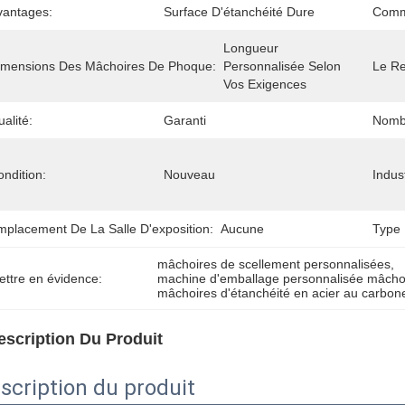
vantages:
Surface D'étanchéité Dure
Comm
Longueur 
imensions Des Mâchoires De Phoque:
Personnalisée Selon 
Le R
Vos Exigences
alité:
Garanti
Nomb
ndition:
Nouveau
Indus
mplacement De La Salle D'exposition:
Aucune
Type 
mâchoires de scellement personnalisées
, 
ettre en évidence:
machine d'emballage personnalisée mâchoi
mâchoires d'étanchéité en acier au carbon
escription Du Produit
scription du produit