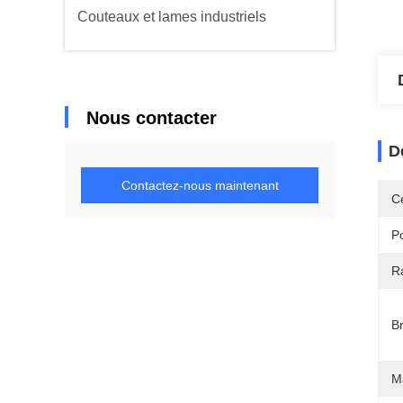
Couteaux et lames industriels
Nous contacter
D
Contactez-nous maintenant
Ce
Po
R
B
Ma