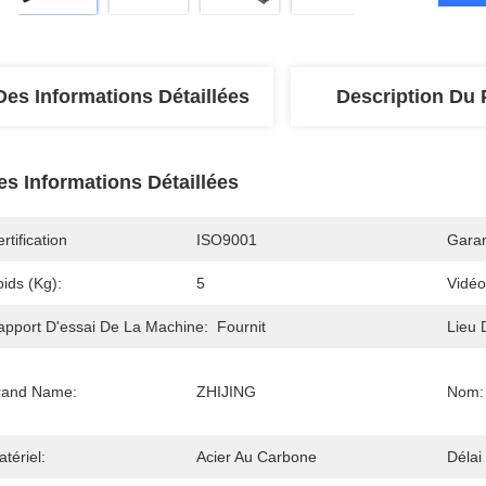
Des Informations Détaillées
Description Du 
es Informations Détaillées
rtification
ISO9001
Garan
ids (kg):
5
Vidéo
apport D'essai De La Machine:
Fournit
Lieu 
rand Name:
ZHIJING
Nom:
tériel:
Acier Au Carbone
Délai