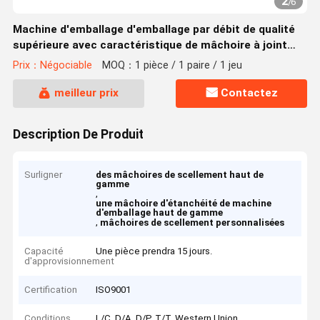
2
/
6
Machine d'emballage d'emballage par débit de qualité
supérieure avec caractéristique de mâchoire à joint
thermique
Prix：Négociable
MOQ：1 pièce / 1 paire / 1 jeu
meilleur prix
Contactez
Description De Produit
Surligner
des mâchoires de scellement haut de
gamme
,
une mâchoire d'étanchéité de machine
d'emballage haut de gamme
,
mâchoires de scellement personnalisées
Capacité
Une pièce prendra 15 jours.
d'approvisionnement
Certification
ISO9001
Conditions
L/C, D/A, D/P, T/T, Western Union